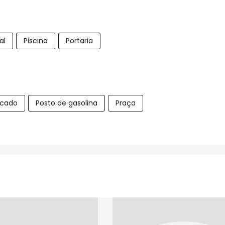
al
Piscina
Portaria
cado
Posto de gasolina
Praça