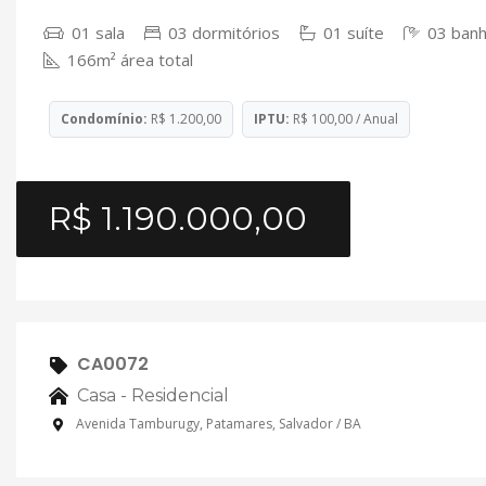
01 sala
03 dormitórios
01 suíte
03 banh
166m² área total
Condomínio:
R$ 1.200,00
IPTU:
R$ 100,00 / Anual
R$ 1.190.000,00
CA0072
Casa - Residencial
Avenida Tamburugy, Patamares, Salvador / BA