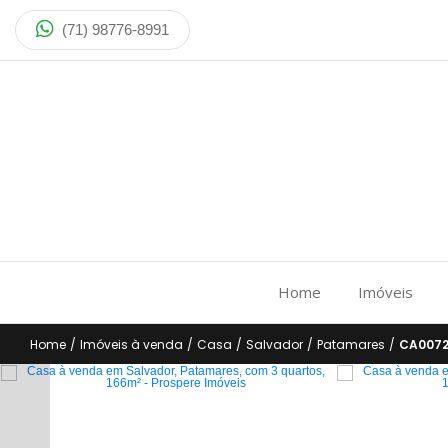
(71) 98776-8991
Home
Imóveis
Home
/
Imóveis à venda
/
Casa
/
Salvador
/
Patamares
/
CA007