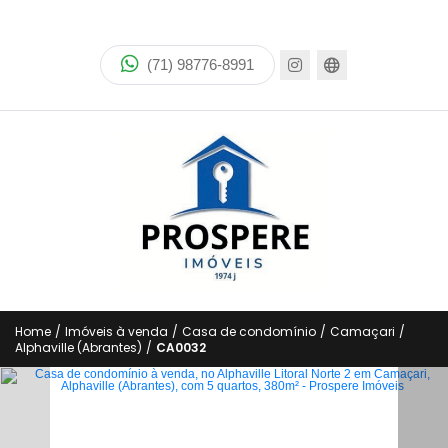
Home
(71) 98776-8991
Imóveis
Lançamentos
Sobre
Encomende seu imóvel
Financiamento
Negocie seu imóvel
Home
/
Imóveis à venda
/
Casa de condomínio
/
Camaçari
/
Alphaville (Abrantes)
/
CA0032
Simulador de financiamento
Negocie seu imóvel