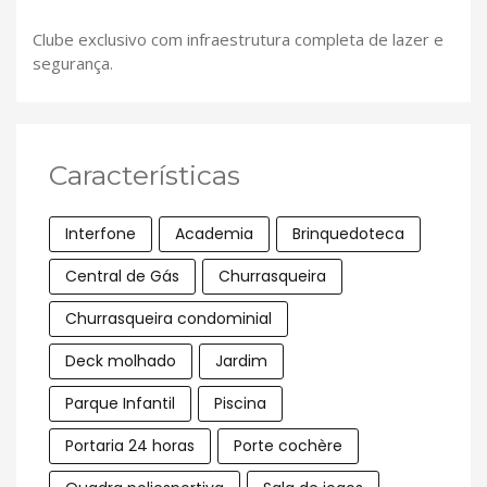
Clube exclusivo com infraestrutura completa de lazer e
segurança.
Características
Interfone
Academia
Brinquedoteca
Central de Gás
Churrasqueira
Churrasqueira condominial
Deck molhado
Jardim
Parque Infantil
Piscina
Portaria 24 horas
Porte cochère