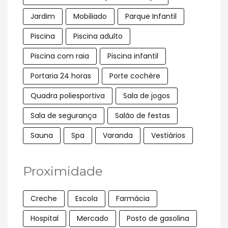
Jardim
Mobiliado
Parque Infantil
Piscina
Piscina adulto
Piscina com raia
Piscina infantil
Portaria 24 horas
Porte cochère
Quadra poliesportiva
Sala de jogos
Sala de segurança
Salão de festas
Sauna
Spa
Varanda
Vestiários
Proximidade
Creche
Escola
Farmácia
Hospital
Mercado
Posto de gasolina