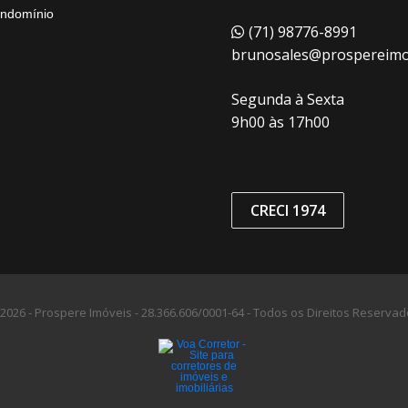
ndomínio
(71) 98776-8991
brunosales@prospereimov
Segunda à Sexta
9h00 às 17h00
CRECI 1974
2026 - Prospere Imóveis -
28.366.606/0001-64 -
Todos os Direitos Reservad