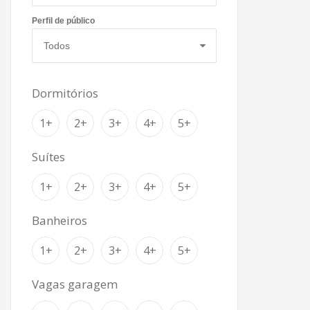
Perfil de público
Dormitórios
1+
2+
3+
4+
5+
Suítes
1+
2+
3+
4+
5+
Banheiros
1+
2+
3+
4+
5+
Vagas garagem