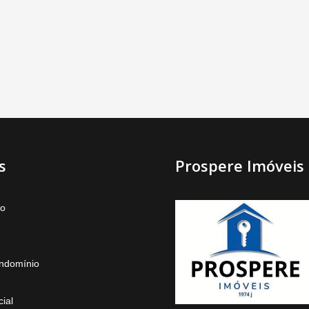
s
Prospere Imóveis
to
ndomínio
ial