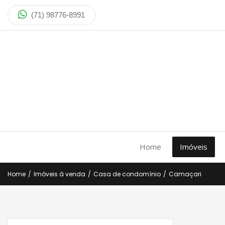
(71) 98776-8991
Home
Imóveis
Home
/
Imóveis à venda
/
Casa de condomínio
/
Camaçari