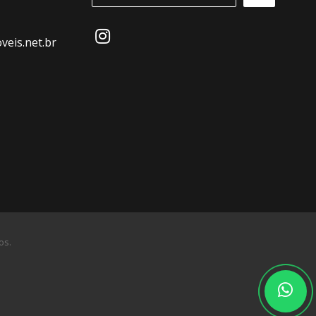
eis.net.br
os.