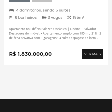
4 dormitórios, sendo 5 suítes
6 banheiros
3 vagas
195m²
Apartannto no Edifício Palazzo Oceânico | Ondina | Salvador
Destaques do imóvel: • Apartamento amplo com 195 m², 218m2
de área privativa com 3 garagens • 4 suítes espaçosas e bem...
R$ 1.830.000,00
VER MAIS