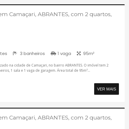
em Camaçari, ABRANTES, com 2 quartos,
ítes
3 banheiros
1 vaga
95m²
izado na cidade de Camaçari, no bairro ABRANTES. O imóvel tem 2
eiros, 1 sala e 1 vaga de garagem. Área total de 95m²...
VER MAIS
em Camaçari, ABRANTES, com 2 quartos,