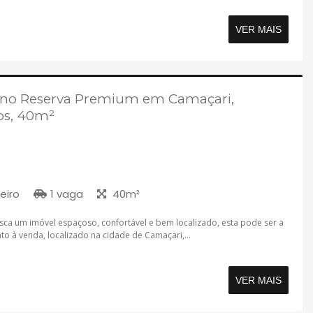
VER MAIS
 no Reserva Premium em Camaçari,
os, 40m²
eiro
1 vaga
40m²
ca um imóvel espaçoso, confortável e bem localizado, esta pode ser a
o à venda, localizado na cidade de Camaçari,...
VER MAIS