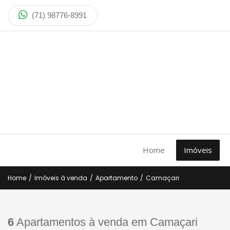
(71) 98776-8991
Home
Imóveis
Home
/
Imóveis à venda
/
Apartamento
/
Camaçari
6
Apartamentos à venda em Camaçari