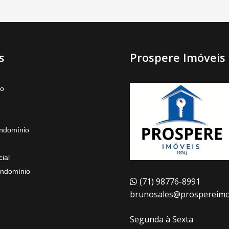
s
Prospere Imóveis
to
ndomínio
ial
ndomínio
(71) 98776-8991
brunosales@prospereimov
Segunda à Sexta