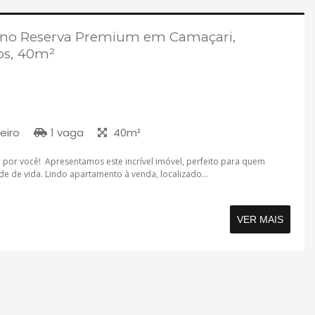
 no Reserva Premium em Camaçari,
os, 40m²
eiro
1 vaga
40m²
por você! Apresentamos este incrível imóvel, perfeito para quem
de de vida. Lindo apartamento à venda, localizado...
VER MAIS