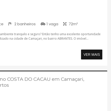
te
2 banheiros
1 vaga
72m²
mbiente tranquilo e seguro? Então tenho uma excelente oportunidade
lizado na cidade de Camaçari, no bairro ABRANTES. O imóvel...
VER MAIS
, no COSTA DO CACAU em Camaçari,
rtos