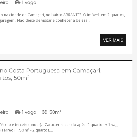
eiro
1 vaga
o na cidade de Camaçari, no bairro ABRANTES. O imóvel tem 2 quartos,
garagem.. Não deixe de visitar e conhecer a beleza...
VER MAIS
 no Costa Portuguesa em Camaçari,
tos, 50m²
eiro
1 vaga
50m²
érreo e terceiro andar). Características do apê: 2 quartos + 1 vaga
Térreo). ?50 m² - 2 quartos,...