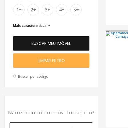
1+
2+
3+
4+
5+
Mais características
LIMPAR FILTRO
Buscar por código
Não encontrou o imóvel desejado?