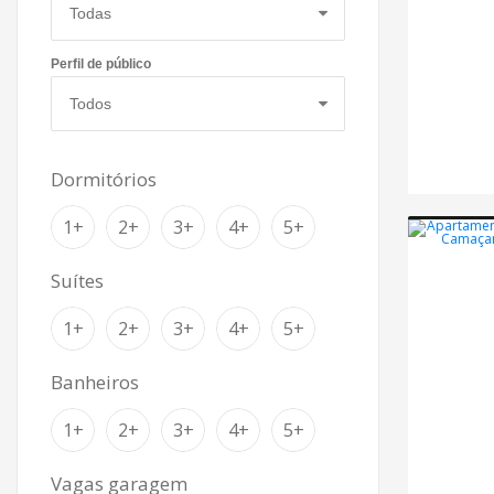
Perfil de público
Dormitórios
1+
2+
3+
4+
5+
Suítes
1+
2+
3+
4+
5+
Banheiros
1+
2+
3+
4+
5+
Vagas garagem